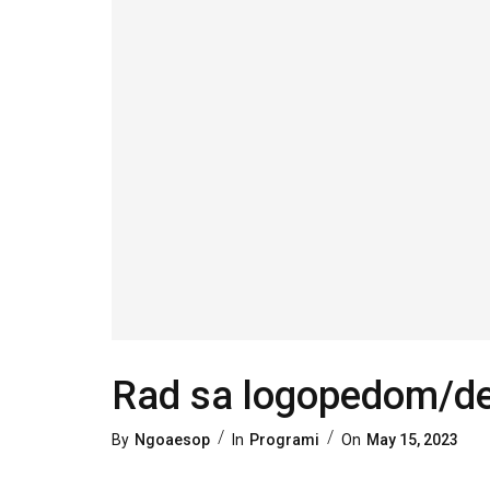
Rad sa logopedom/d
Categories
Posted
By
Ngoaesop
In
Programi
On
May 15, 2023
On