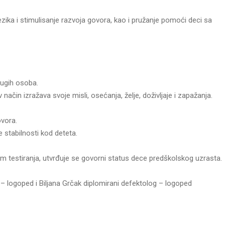
zika i stimulisanje razvoja govora, kao i pružanje pomoći deci sa
rugih osoba.
v način izražava svoje misli, osećanja, želje, doživljaje i zapažanja.
ovora.
 stabilnosti kod deteta.
m testiranja, utvrđuje se govorni status dece predškolskog uzrasta.
 logoped i Biljana Grčak diplomirani defektolog – logoped