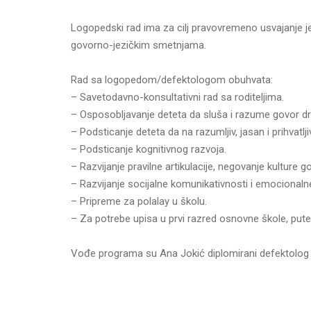
Logopedski rad ima za cilj pravovremeno usvajanje je
govorno-jezičkim smetnjama.
Rad sa logopedom/defektologom obuhvata:
– Savetodavno-konsultativni rad sa roditeljima.
– Osposobljavanje deteta da sluša i razume govor d
– Podsticanje deteta da na razumljiv, jasan i prihvatlji
– Podsticanje kognitivnog razvoja.
– Razvijanje pravilne artikulacije, negovanje kulture g
– Razvijanje socijalne komunikativnosti i emocionalne
– Pripreme za polalay u školu.
– Za potrebe upisa u prvi razred osnovne škole, pute
Vođe programa su Ana Jokić diplomirani defektolog –