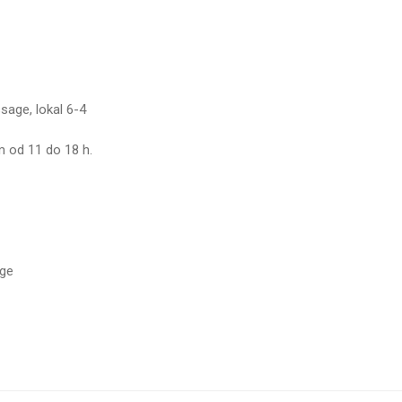
sage, lokal 6-4
 od 11 do 18 h.
age