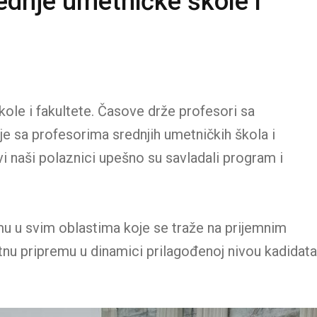
ednje umetničke škole i
ole i fakultete. Časove drže profesori sa
e sa profesorima srednjih umetničkih škola i
svi naši polaznici upešno su savladali program i
 u svim oblastima koje se traže na prijemnim
tnu pripremu u dinamici prilagođenoj nivou kadidata