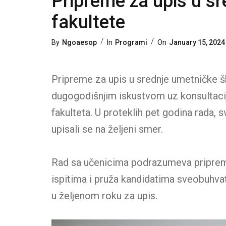
Pripreme za upis u sr
fakultete
Categories
Posted
By
Ngoaesop
In
Programi
On
January 15, 2024
On
Pripreme za upis u srednje umetničke šk
dugogodišnjim iskustvom uz konsultacij
fakulteta. U proteklih pet godina rada, 
upisali se na željeni smer.
Rad sa učenicima podrazumeva pripremu
ispitima i pruža kandidatima sveobuhva
u željenom roku za upis.