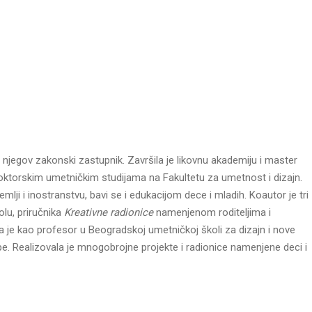
 njegov zakonski zastupnik. Završila je likovnu akademiju i master
doktorskim umetničkim studijama na Fakultetu za umetnost i dizajn.
emlji i inostranstvu, bavi se i edukacijom dece i mladih. Koautor je tri
lu, priručnika
Kreativne radionice
namenjenom roditeljima i
ila je kao profesor u Beogradskoj umetničkoj školi za dizajn i nove
e. Realizovala je mnogobrojne projekte i radionice namenjene deci i