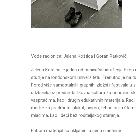
Vođe radionica: Jelena Koštica i Goran Ratković.
Jelena Koštica je jedna od osnivača udruženja Ezop i
studije na londonskom univerzitetu. Trenutno je na 
Pored više samostalnih, grupnih izložbi i festivala u z
udžbenika iz predmeta likovna kultura za osnovnu ško
vaspitačima, kao i drugih edukativnih materijala. Rad
medije za predmete: plakat, pismo, tehnologija štamp
mladima, kao i deci bez roditeljskog staranja.
Pribor i materijal su uključeni u cenu članarine.