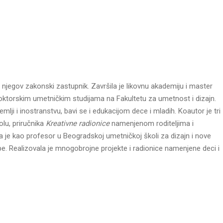
 njegov zakonski zastupnik. Završila je likovnu akademiju i master
doktorskim umetničkim studijama na Fakultetu za umetnost i dizajn.
emlji i inostranstvu, bavi se i edukacijom dece i mladih. Koautor je tri
lu, priručnika
Kreativne radionice
namenjenom roditeljima i
ila je kao profesor u Beogradskoj umetničkoj školi za dizajn i nove
e. Realizovala je mnogobrojne projekte i radionice namenjene deci i