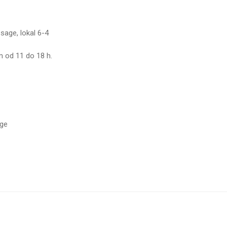
sage, lokal 6-4
 od 11 do 18 h.
age