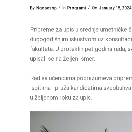
Categories
Posted
By
Ngoaesop
In
Programi
On
January 15, 2024
On
Pripreme za upis u srednje umetničke šk
dugogodišnjim iskustvom uz konsultacij
fakulteta. U proteklih pet godina rada, 
upisali se na željeni smer.
Rad sa učenicima podrazumeva pripremu
ispitima i pruža kandidatima sveobuhva
u željenom roku za upis.