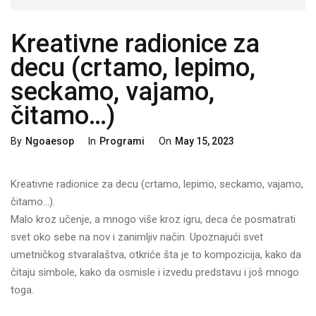
Kreativne radionice za
decu (crtamo, lepimo,
seckamo, vajamo,
čitamo…)
Categories
Posted
By
Ngoaesop
In
Programi
On
May 15, 2023
On
Kreativne radionice za decu (crtamo, lepimo, seckamo, vajamo,
čitamo…).
Malo kroz učenje, a mnogo više kroz igru, deca će posmatrati
svet oko sebe na nov i zanimljiv način. Upoznajući svet
umetničkog stvaralaštva, otkriće šta je to kompozicija, kako da
čitaju simbole, kako da osmisle i izvedu predstavu i još mnogo
toga.