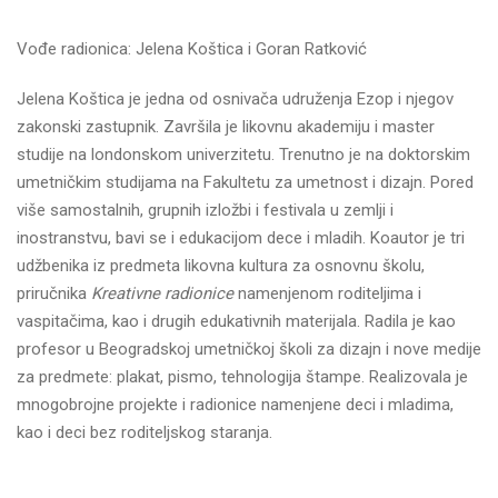
Vođe radionica: Jelena Koštica i Goran Ratković
Jelena Koštica je jedna od osnivača udruženja Ezop i njegov
zakonski zastupnik. Završila je likovnu akademiju i master
studije na londonskom univerzitetu. Trenutno je na doktorskim
umetničkim studijama na Fakultetu za umetnost i dizajn. Pored
više samostalnih, grupnih izložbi i festivala u zemlji i
inostranstvu, bavi se i edukacijom dece i mladih. Koautor je tri
udžbenika iz predmeta likovna kultura za osnovnu školu,
priručnika
Kreativne radionice
namenjenom roditeljima i
vaspitačima, kao i drugih edukativnih materijala. Radila je kao
profesor u Beogradskoj umetničkoj školi za dizajn i nove medije
za predmete: plakat, pismo, tehnologija štampe. Realizovala je
mnogobrojne projekte i radionice namenjene deci i mladima,
kao i deci bez roditeljskog staranja.