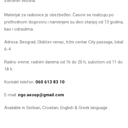
stečenih veština.
Materijal za radionice je obezbeđen. Časovi se realizuju po
prethodnom dogovoru i namenjeni su deci starijoj od 13 godina,
kao i odraslima.
Adresa: Beograd, Obilićev venac, tržni centar City passage, lokal
6-4
Radno vreme: radnim danima od 16 do 20 h, subotom od 11 do
18 h.
Kontakt telefon:
060 613 83 10
E-mail:
ngo.aesop@gmail.com
Available in Serbian, Croatian, English & Greek language