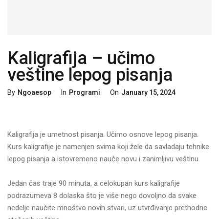
Kaligrafija – učimo
veštine lepog pisanja
Categories
Posted
By
Ngoaesop
In
Programi
On
January 15, 2024
On
Kaligrafija je umetnost pisanja. Učimo osnove lepog pisanja.
Kurs kaligrafije je namenjen svima koji žele da savladaju tehnike
lepog pisanja a istovremeno nauče novu i zanimljivu veštinu.
Jedan čas traje 90 minuta, a celokupan kurs kaligrafije
podrazumeva 8 dolaska što je više nego dovoljno da svake
nedelje naučite mnoštvo novih stvari, uz utvrđivanje prethodno